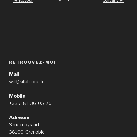
◄ Retour
Suivant ►
RETROUVEZ-MOI
Mail
will@killah-one.fr
Mobile
+33 7-81-36-05-79
Adresse
3 rue moyrand
38100, Grenoble