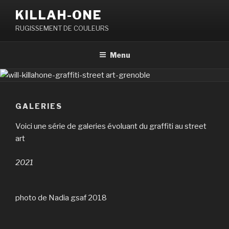
Aller
KILLAH-ONE
au
RUGISSEMENT DE COULEURS
contenu
principal
Menu
GALERIES
Voici une série de galeries évoluant du graffiti au street
art
2021
photo de Nadia gsaf 2018