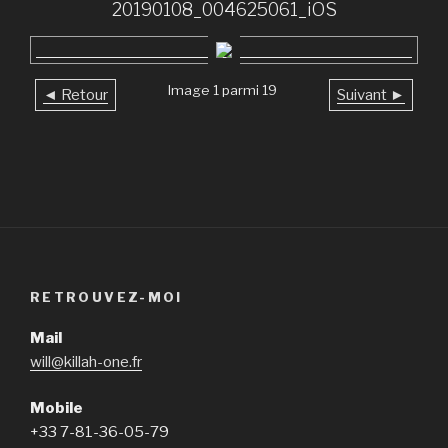
20190108_004625061_iOS
Image 1 parmi 19
◄ Retour
Suivant ►
RETROUVEZ-MOI
Mail
will@killah-one.fr
Mobile
+33 7-81-36-05-79